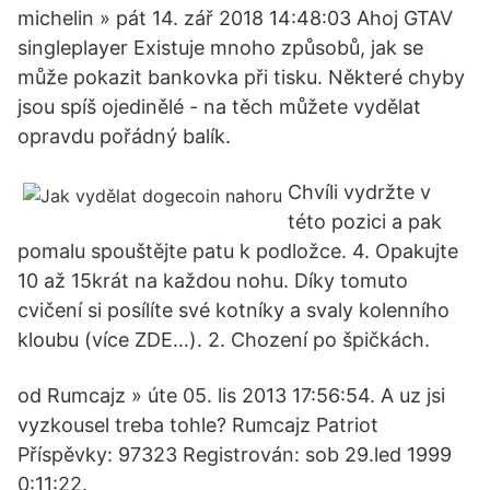
michelin » pát 14. zář 2018 14:48:03 Ahoj GTAV
singleplayer Existuje mnoho způsobů, jak se
může pokazit bankovka při tisku. Některé chyby
jsou spíš ojedinělé - na těch můžete vydělat
opravdu pořádný balík.
Chvíli vydržte v
této pozici a pak
pomalu spouštějte patu k podložce. 4. Opakujte
10 až 15krát na každou nohu. Díky tomuto
cvičení si posílíte své kotníky a svaly kolenního
kloubu (více ZDE…). 2. Chození po špičkách.
od Rumcajz » úte 05. lis 2013 17:56:54. A uz jsi
vyzkousel treba tohle? Rumcajz Patriot
Příspěvky: 97323 Registrován: sob 29.led 1999
0:11:22.