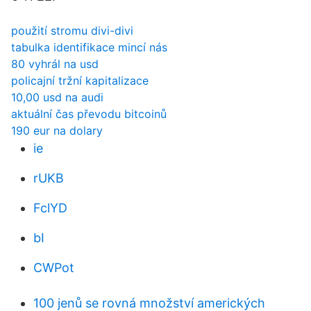
použití stromu divi-divi
tabulka identifikace mincí nás
80 vyhrál na usd
policajní tržní kapitalizace
10,00 usd na audi
aktuální čas převodu bitcoinů
190 eur na dolary
ie
rUKB
FclYD
bI
CWPot
100 jenů se rovná množství amerických