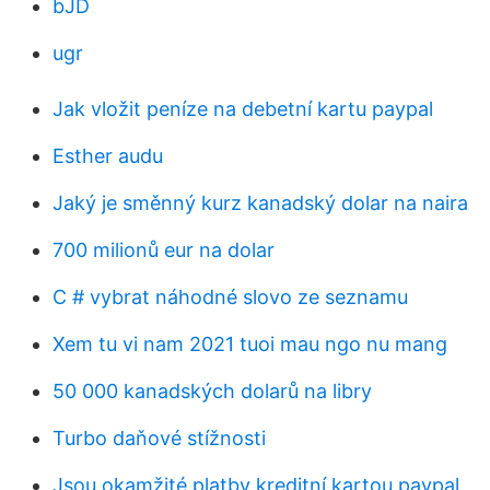
bJD
ugr
Jak vložit peníze na debetní kartu paypal
Esther audu
Jaký je směnný kurz kanadský dolar na naira
700 milionů eur na dolar
C # vybrat náhodné slovo ze seznamu
Xem tu vi nam 2021 tuoi mau ngo nu mang
50 000 kanadských dolarů na libry
Turbo daňové stížnosti
Jsou okamžité platby kreditní kartou paypal