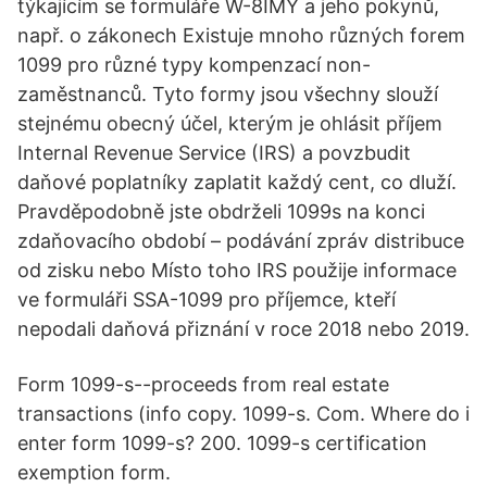
týkajícím se formuláře W-8IMY a jeho pokynů,
např. o zákonech Existuje mnoho různých forem
1099 pro různé typy kompenzací non-
zaměstnanců. Tyto formy jsou všechny slouží
stejnému obecný účel, kterým je ohlásit příjem
Internal Revenue Service (IRS) a povzbudit
daňové poplatníky zaplatit každý cent, co dluží.
Pravděpodobně jste obdrželi 1099s na konci
zdaňovacího období – podávání zpráv distribuce
od zisku nebo Místo toho IRS použije informace
ve formuláři SSA-1099 pro příjemce, kteří
nepodali daňová přiznání v roce 2018 nebo 2019.
Form 1099-s--proceeds from real estate
transactions (info copy. 1099-s. Com. Where do i
enter form 1099-s? 200. 1099-s certification
exemption form.