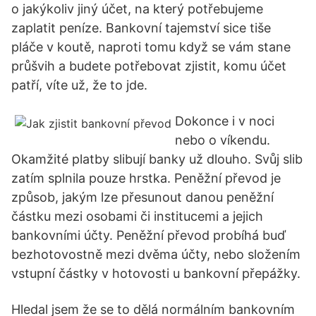
o jakýkoliv jiný účet, na který potřebujeme
zaplatit peníze. Bankovní tajemství sice tiše
pláče v koutě, naproti tomu když se vám stane
průšvih a budete potřebovat zjistit, komu účet
patří, víte už, že to jde.
Dokonce i v noci
nebo o víkendu.
Okamžité platby slibují banky už dlouho. Svůj slib
zatím splnila pouze hrstka. Peněžní převod je
způsob, jakým lze přesunout danou peněžní
částku mezi osobami či institucemi a jejich
bankovními účty. Peněžní převod probíhá buď
bezhotovostně mezi dvěma účty, nebo složením
vstupní částky v hotovosti u bankovní přepážky.
Hledal jsem že se to dělá normálním bankovním