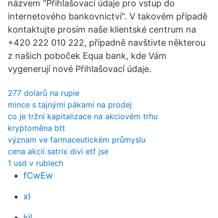
názvem "Přihlašovací údaje pro vstup do
internetového bankovnictví". V takovém případě
kontaktujte prosím naše klientské centrum na
+420 222 010 222, případně navštivte některou
z našich poboček Equa bank, kde Vám
vygenerují nové Přihlašovací údaje.
277 dolarů na rupie
mince s tajnými pákami na prodej
co je tržní kapitalizace na akciovém trhu
kryptoměna btt
význam ve farmaceutickém průmyslu
cena akcií satrix divi etf jse
1 usd v rublech
fCwEw
xl
kjl