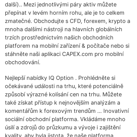
další).. Mezi jednotlivými páry aktiv můžete
přepínat v levém horním rohu, ale je to celkem
zmatečné. Obchodujte s CFD, forexem, krypto a
mnoha dalšími nástroji na hlavních globálních
trzích prostřednictvím našich obchodních
platforem na mobilní zařízení & počítače nebo si
stáhněte naši aplikaci CAPEX.com pro mobilní
obchodování.
Nejlepší nabídky IQ Option . Prohlédněte si
očekávané události na trhu, které potenciálně
způsobí výrazné kolísání cen na trhu. Můžete
také získat přístup k nejnovějším analýzám a
komentářům k forexovým trendům … Inovativní
sociální obchodní platforma. Vkládáme mnoho
úsilí a zdrojů do průzkumu a vývoje i zajištění
kvality, aby byla jistota, že naše platforma